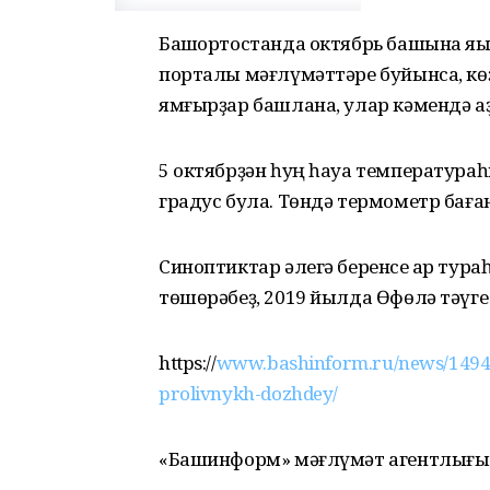
Башҡортостанда октябрь башына яҡы
порталы мәғлүмәттәре буйынса, кө
ямғырҙар башлана, улар кәмендә а
5 октябрҙән һуң һауа температураһ
градус була. Төндә термометр баған
Синоптиктар әлегә беренсе ҡар тураһ
төшөрәбеҙ, 2019 йылда Өфөлә тәүге 
https://
www.bashinform.ru/news/14945
prolivnykh-dozhdey/
«Башинформ» мәғлүмәт агентлығы