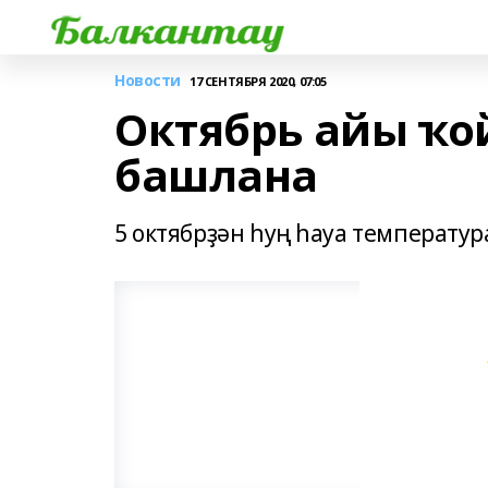
Новости
17 СЕНТЯБРЯ 2020, 07:05
Октябрь айы ҡо
башлана
5 октябрҙән һуң һауа температу