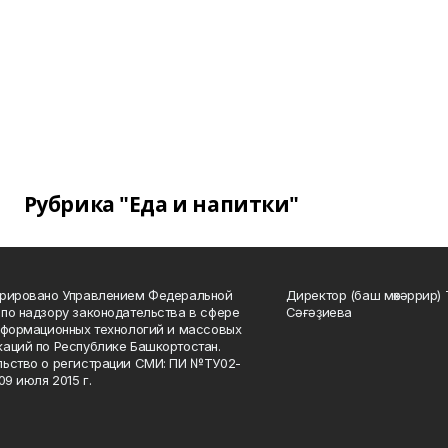
Рубрика "Еда и напитки"
трировано Управлением Федеральной
Директор (баш мөхәррир) 
по надзору законодательства в сфере
Сәғәҙиева
нформационных технологий и массовых
аций по Республике Башкортостан.
ьство о регистрации СМИ: ПИ №ТУ02-
09 июля 2015 г.