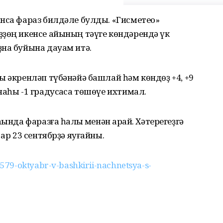
нса фараз билдәле булды. «Гисметео»
ҙҙөң икенсе айының тәүге көндәрендә үк
ҙна буйына дауам итә.
ы әкренләп түбәнәйә башлай һәм көндөҙ +4, +9
аһы -1 градусҡаса төшөүе ихтимал.
ында фаразға һаҡлыҡ менән ҡарай. Хәтерегеҙгә
ҡар 23 сентябрҙә яуғайны.
79-oktyabr-v-bashkirii-nachnetsya-s-