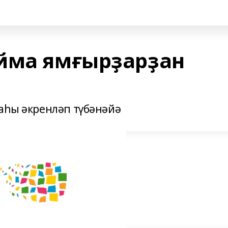
йма ямғырҙарҙан
раһы әкренләп түбәнәйә