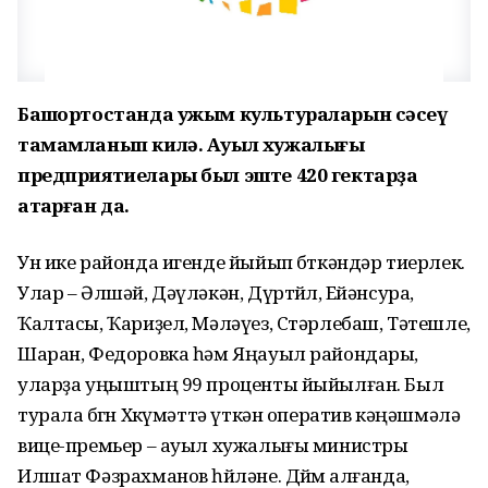
Башҡортостанда ужым культураларын сәсеү
тамамланып килә. Ауыл хужалығы
предприятиелары был эште 420 гектарҙа
атҡарған да.
Ун ике районда игенде йыйып бөткәндәр тиерлек.
Улар – Әлшәй, Дәүләкән, Дүртөйлө, Ейәнсура,
Ҡалтасы, Ҡариҙел, Мәләүез, Стәрлебаш, Тәтешле,
Шаран, Федоровка һәм Яңауыл райондары,
уларҙа уңыштың 99 проценты йыйылған. Был
турала бөгөн Хөкүмәттә үткән оператив кәңәшмәлә
вице-премьер – ауыл хужалығы министры
Илшат Фәзрахманов һөйләне. Дөйөм алғанда,