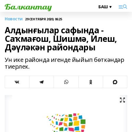
Новости
29 СЕНТЯБРЯ 2020, 06:25
Алдынғылар сафында -
Саҡмағош, Шишмә, Илеш,
Дәүләкән райондары
Ун ике районда игенде йыйып бөткәндәр
тиерлек.