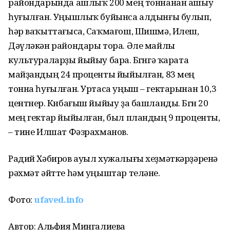
райондарында ашлыҡ 200 мең тоннанан ашыу
һуғылған. Уңышлыҡ буйынса алдынғы булып,
һәр ваҡыттағыса, Саҡмағош, Шишмә, Илеш,
Дәүләкән райондары тора. Әле майлы
культураларҙы йыйыу бара. Бөгөнгә ҡарата
майҙандың 24 проценты йыйылған, 83 мең
тонна һуғылған. Уртаса уңыш – гектарынан 10,3
центнер. Көнбағыш йыйыу ҙа башланды. Бөгөн 20
мең гектар йыйылған, был пландың 9 проценты,
– тине Илшат Фәзрахманов.
Радий Хәбиров ауыл хужалығы хеҙмәткәрҙәренә
рәхмәт әйтте һәм уңыштар теләне.
Фото:
ufaved.info
Автор: Альфия Мингалиева