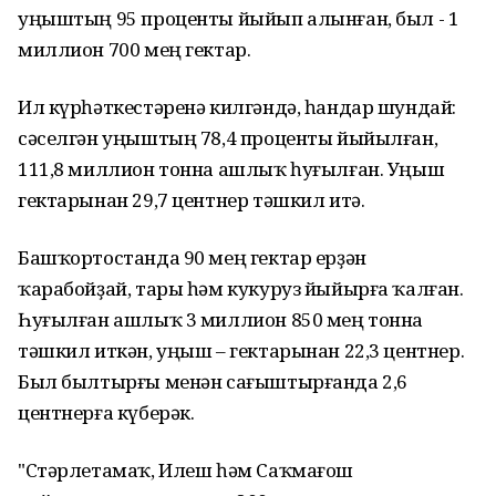
уңыштың 95 проценты йыйып алынған, был - 1
миллион 700 мең гектар.
Ил күрһәткестәренә килгәндә, һандар шундай:
сәселгән уңыштың 78,4 проценты йыйылған,
111,8 миллион тонна ашлыҡ һуғылған. Уңыш
гектарынан 29,7 центнер тәшкил итә.
Башҡортостанда 90 мең гектар ерҙән
ҡарабойҙай, тары һәм кукуруз йыйырға ҡалған.
Һуғылған ашлыҡ 3 миллион 850 мең тонна
тәшкил иткән, уңыш – гектарынан 22,3 центнер.
Был былтырғы менән сағыштырғанда 2,6
центнерға күберәк.
"Стәрлетамаҡ, Илеш һәм Саҡмағош