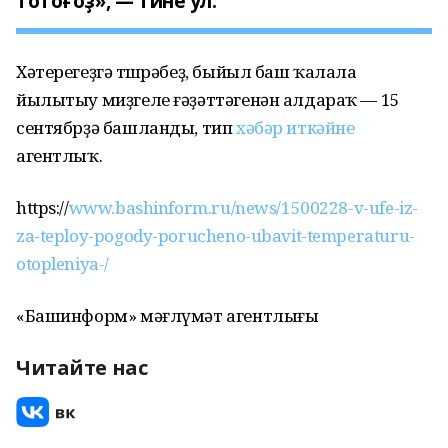
тотоғоҙ», — тине ул.
Хәтерегеҙгә төшөрәбеҙ, быйыл баш ҡалала
йылытыу миҙгеле ғәҙәттәгенән алдараҡ — 15
сентябрҙә башланды, тип
хәбәр иткәйне
агентлыҡ.
https://
www.bashinform.ru/news/1500228-v-ufe-iz-
za-teploy-pogody-porucheno-ubavit-temperaturu-
otopleniya-/
«Башинформ» мәғлүмәт агентлығы
Читайте нас