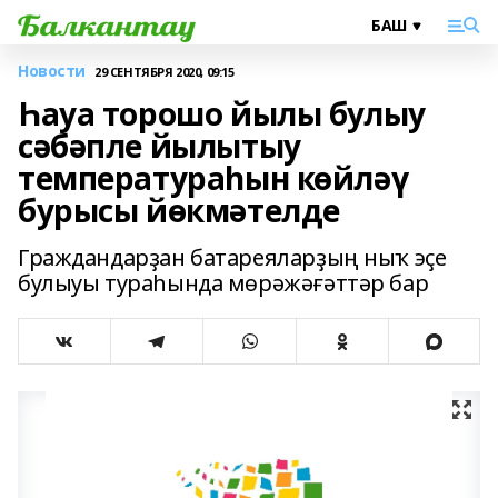
Новости
29 СЕНТЯБРЯ 2020, 09:15
Һауа торошо йылы булыу
сәбәпле йылытыу
температураһын көйләү
бурысы йөкмәтелде
Граждандарҙан батареяларҙың ныҡ эҫе
булыуы тураһында мөрәжәғәттәр бар