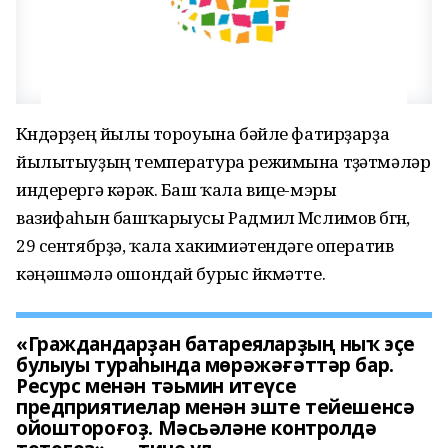
Көндәрҙең йылы тороуына бәйле фатирҙарҙа
йылытыуҙың температура режимына төҙәтмәләр
индерергә кәрәк. Баш ҡала вице-мэры
вазифаһын башҡарыусы Радмил Мөслимов бөгөн,
29 сентябрҙә, ҡала хакимиәтендәге оператив
кәңәшмәлә ошондай бурыс йөкмәтте.
«Граждандарҙан батареяларҙың ныҡ эҫе
булыуы тураһында мөрәжәғәттәр бар.
Ресурс менән тәьмин итеүсе
предприятиелар менән эште тейешенсә
ойоштороғоҙ. Мәсьәләне контролдә