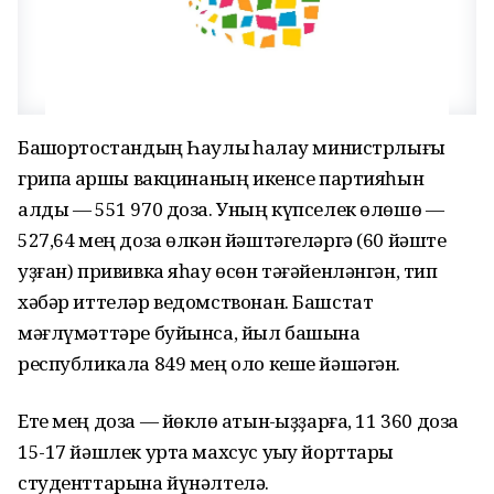
Башҡортостандың Һаулыҡ һаҡлау министрлығы
грипҡа ҡаршы вакцинаның икенсе партияһын
алды — 551 970 доза. Уның күпселек өлөшө —
527,64 мең доза өлкән йәштәгеләргә (60 йәште
уҙған) прививка яһау өсөн тәғәйенләнгән, тип
хәбәр иттеләр ведомствонан. Башстат
мәғлүмәттәре буйынса, йыл башына
республикала 849 мең оло кеше йәшәгән.
Ете мең доза — йөклө ҡатын-ҡыҙҙарға, 11 360 доза
15-17 йәшлек урта махсус уҡыу йорттары
студенттарына йүнәлтелә.