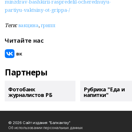
minzdrav-bashkirii-raspredelil-ocherednuyu-
partiyu-vaktsiny-ot-grippa-/
Теги:
вакцина
,
грипп
Читайте нас
Партнеры
Фотобанк
Рубрика "Еда и
журналистов РБ
напитки"
© 2026 Сайт издания "Балкантау"
Об использовании персональных данных