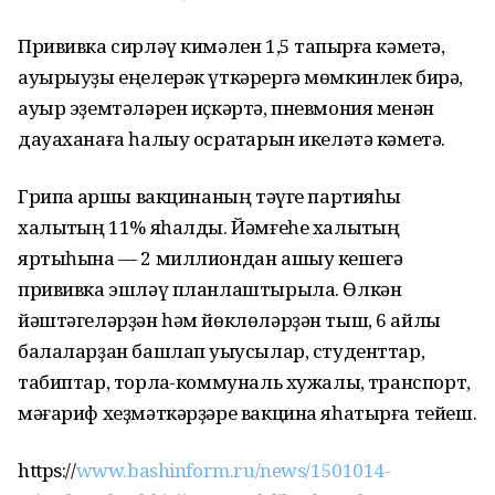
Прививка сирләү кимәлен 1,5 тапҡырға кәметә,
ауырыуҙы еңелерәк үткәрергә мөмкинлек бирә,
ауыр эҙемтәләрен иҫкәртә, пневмония менән
дауаханаға һалыу осраҡтарын икеләтә кәметә.
Грипҡа ҡаршы вакцинаның тәүге партияһы
халыҡтың 11% яһалды. Йәмғеһе халыҡтың
яртыһына — 2 миллиондан ашыу кешегә
прививка эшләү планлаштырыла. Өлкән
йәштәгеләрҙән һәм йөклөләрҙән тыш, 6 айлыҡ
балаларҙан башлап уҡыусылар, студенттар,
табиптар, торлаҡ-коммуналь хужалыҡ, транспорт,
мәғариф хеҙмәткәрҙәре вакцина яһатырға тейеш.
https://
www.bashinform.ru/news/1501014-