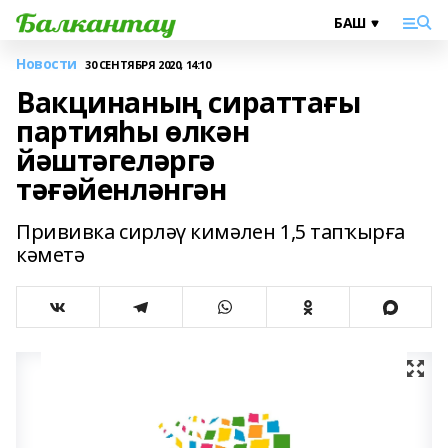
Новости
30 СЕНТЯБРЯ 2020, 14:10
Вакцинаның сираттағы
партияһы өлкән
йәштәгеләргә
тәғәйенләнгән
Прививка сирләү кимәлен 1,5 тапҡырға
кәметә