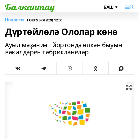
Новости
1 ОКТЯБРЯ 2020, 12:00
Дүртөйлөлә Ололар көнө
Ауыл мәҙәниәт йортонда өлкән быуын
вәкилдәрен тәбрикләнеләр