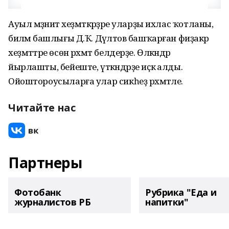
Ауыл мәҙәниәт хеҙмәткәрҙәре уларҙы ихлас ҡотланы,
биләмә башлығы Д.Ҡ. Дәүләтов башҡарған фиҙакәр
хеҙмәттәре өсөн рәхмәт белдерҙе. Өлкәндәр
йырлашты, бейеште, үткәндәрҙе иҫкә алды.
Ойоштороусыларға улар сикһеҙ рәхмәтле.
Читайте нас
Партнеры
Фотобанк
Рубрика "Еда и
журналистов РБ
напитки"