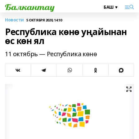
Новости
5 ОКТЯБРЯ 2020, 14:10
Республика көнө уңайынан
өс көн ял
11 октябрь — Республика көнө