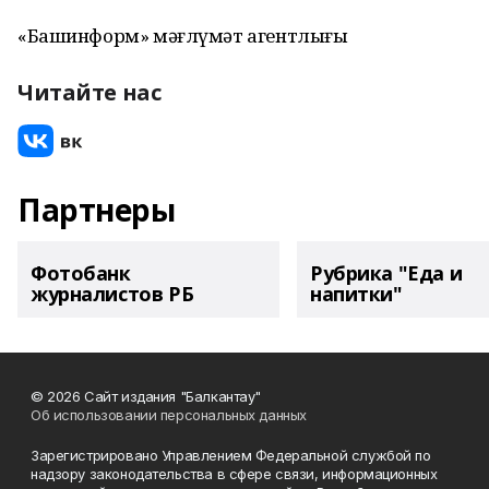
«Башинформ» мәғлүмәт агентлығы
Читайте нас
Партнеры
Фотобанк
Рубрика "Еда и
журналистов РБ
напитки"
© 2026 Сайт издания "Балкантау"
Об использовании персональных данных
Зарегистрировано Управлением Федеральной службой по
надзору законодательства в сфере связи, информационных