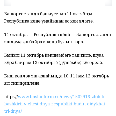
Башҡортостанда йәшәүселәр 11 октябрҙә
Республика көнө уңайынан өс көн ял итә.
11 октябрь — Республика көнө — Башҡортостанда
эшләмәгән байрам көнө булып тора.
Быйыл 11 октябрь йәкшәмбегә тап килә, шуға
күрә байрам 12 октябргә (дүшәмбе) күсерелә.
Биш көнлөк эш аҙнаһында 10, 11 һәм 12 октябрь
ял тип иҫәпләнә.
https://
www.bashinform.ru/news/1502916-zhiteli-
bashkirii-v-chest-dnya-respubliki-budut-otdykhat-
tri-dnya/