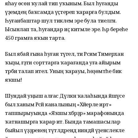
яһау өсөн ҡулай тип уҡыным. Был һуғанды
үҙемдең баҡсамда үҫтереп ҡарарға булдым.
Һуғанбаштар шул тиклем эре була тиелгән.
Ысынлап та, һуғандар иҫ китмәле эре. Һәр береһе
450 грамға яҡын тарта.
Был ябай ғына һуған түгел, ти Рәсимә Тимерхан
ҡыҙы, ғәҙәти сорттарға ҡарағанда уға айырым
тәрбиә талап ителә. Уның ҡарауы, һөҙөмтәһе бик
яҡшы!
Шундай уңыш алғас Дәүләкән ҡалаһында йәшәүсе
был ханым Рәсәй каналының «Хәйерле иртә»
тапшырыуында «Яҡшы хәбәрҙәр» марафонында
ҡатнашырға ҡарар итә. Бында тамашасылар
быйыл үҙҙәренең түтәлдәрендә ниндәй үҙенсәлекле