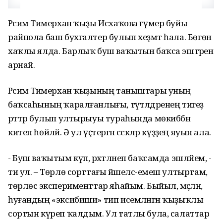
Рәсимә Тимерхан ҡыҙы Исхаҡова ғүмер буйы
райпола баш бухгалтер булып хеҙмәт һала. Бөгөн
хаҡлы ялда. Барлыҡ буш ваҡытын баҡса эштәренә
арнай.
Рәсимә Тимерхан ҡыҙының таныштары уның
баҡсаһының ҡаралғанлығы, түтәлдәренең тигеҙ
рәттәр булып ултырыуы тураһында мөкиббән
китеп һөйләй. Ә ул үҫтергән сәскәләр күҙҙең яуын ала.
- Буш ваҡытым күп, рәхәтләнеп баҡсамда эшләйем, -
ти ул. – Төрлө сорттағы йәшелсә-емеш ултыртам,
төрлөсә эксперименттар яһайым. Быйыл, мәҫәлән,
һуғандың «эксибиши» тип исемләнгән ҡыҙыҡлы
сортын күреп ҡалдым. Ул татлы була, салаттар