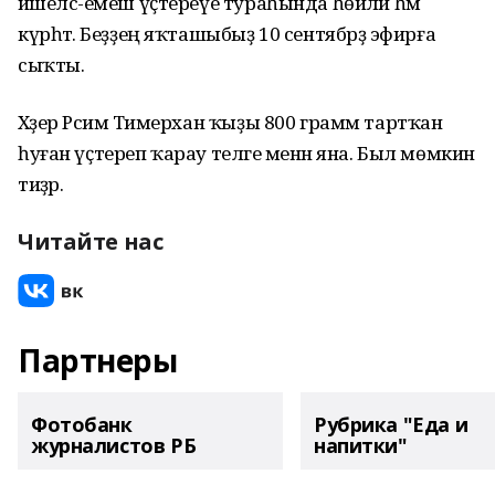
йәшелсә-емеш үҫтереүе тураһында һөйләй һәм
күрһәтә. Беҙҙең яҡташыбыҙ 10 сентябрҙә эфирға
сыҡты.
Хәҙер Рәсимә Тимерхан ҡыҙы 800 грамм тартҡан
һуған үҫтереп ҡарау теләге менән яна. Был мөмкин
тиҙәр.
Читайте нас
Партнеры
Фотобанк
Рубрика "Еда и
журналистов РБ
напитки"