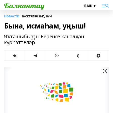
Новости
19 ОКТЯБРЯ 2020, 10:10
Бына, исмаһам, уңыш!
Яҡташыбыҙҙы Беренсе каналдан
күрһәттеләр