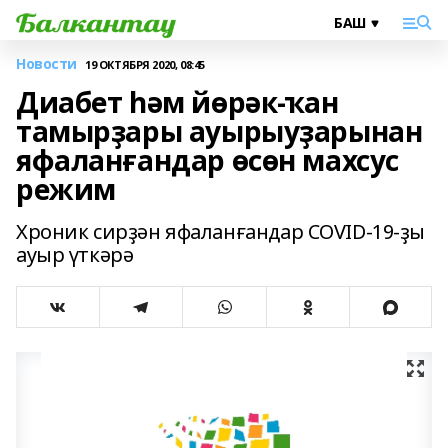
Новости
19 ОКТЯБРЯ 2020, 08:45
Диабет һәм йөрәк-ҡан
тамырҙары ауырыуҙарынан
яфаланғандар өсөн махсус
режим
Хроник сирҙән яфаланғандар COVID-19-ҙы
ауыр үткәрә