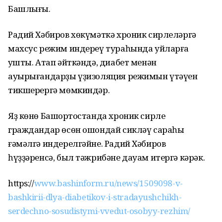
Башлығы.
Радий Хәбиров хөкүмәткә хроник сирлеләргә
махсус режим индереү тураһында уйларға
ҡушты. Атап әйткәндә, диабет менән
ауырығандарҙы үҙизоляция режимын үтәүен
тикшерергә мөмкиндәр.
Яҙ көнө Башҡортостанда хроник сирле
граждандар өсөн ошондай сикләү сараһы
ғәмәлгә индерелгәйне. Радий Хәбиров
һүҙҙәренсә, был тәжрибәне дауам итергә кәрәк.
https://
www.bashinform.ru/news/1509098-v-
bashkirii-dlya-diabetikov-i-stradayushchikh-
serdechno-sosudistymi-vvedut-osobyy-rezhim/