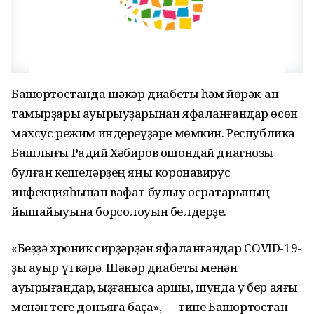
Башҡортостанда шәкәр диабеты һәм йөрәк-ҡан
тамырҙары ауырыуҙарынан яфаланғандар өсөн
махсус режим индереүҙәре мөмкин. Республика
Башлығы Радий Хәбиров ошондай диагнозы
булған кешеләрҙең яңы коронавирус
инфекцияһынан вафат булыу осраҡтарының
йышайыуына борсолоуын белдерҙе.
«Беҙҙә хроник сирҙәрҙән яфаланғандар COVID-19-
ҙы ауыр үткәрә. Шәкәр диабеты менән
ауырығандар, ҡыҙғанысҡа ҡаршы, шунда уҡ бер аяғы
менән теге донъяға баҫа», — тине Башҡортостан