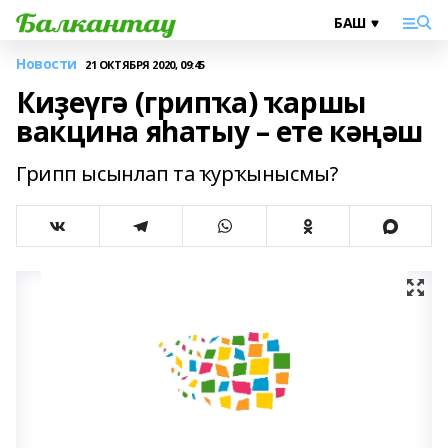
Новости
21 ОКТЯБРЯ 2020, 09:45
Киҙеүгә (грипҡа) ҡаршы
вакцина яһатыу – ете кәңәш
Грипп ысынлап та ҡурҡынысмы?