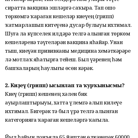
сиратта вакцина эшләргә саҡыра. Тап ошо
төркөмгә ҡараған кешеләр киҙеүҙең (грипп)
ҡатмарлашып китеүенә дусар булыуы ихтимал.
Шуға ла күпселек илдәрҙә телгә алынған төркөм
кешеләренә тәүгеләрҙән вакцина яһайҙар. Унан
тыш, киҙеүҙән прививканы медицина хеҙмәткәрҙәре
лә мотлаҡ яһатырға тейеш. Был үҙҙәренең һәм
башҡаларҙың һаулығы өсөн кәрәк.
2. Киҙеү (грипп) ысынлап та ҡурҡынысмы?
Киҙеү (грипп) кешенең хәлен бик
ауырлаштырыуы, хатта үлемгә алып килеүе
ихтимал. Бигерәк тә был үрҙә телгә алынған
категорияға ҡараған кешеләргә ҡағыла.
Йыл һайын донъяла 65 йәштән өлкәнерәк 60000