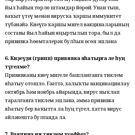
йыл һайын төрлө штамдар йөрөй. Унан тыш,
ваҡыт үтеү менән вирусҡа ҡаршы иммунитет
түбәнәйә. Киҙеүгә ҡаршы миҙгел вакциналарының
составы йыл һайын яңыртылып тора, был да
прививка һөҙөмтәлерәк булһын өсөн эшләнә.
6. Киҙеүҙән (грипп) прививка яһатырға әле һуң
түгелме?
Прививканы киҙеү миҙгеле башланғанға тиклем
яһатыу отошло. Ғәҙәттә, халыҡты вакцинациялау
октябрь һәм ноябрь айҙарында, вирус ныҡлап
таралғанға тиклем эшләнә, әммә прививка
яһатыу бер ваҡытта ла һуң түгел, хатта вирус
әйләнештә булғанда ла.
7. Вакцина ни тиклем хәүефһеҙ?