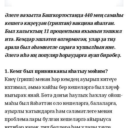
Әлеге ваҡытта Башҡортостанда 440 мең самаһы
кешегә киҙеүҙән (гриптан) вакцина яһалған.
Был халыҡтың 11 процентына яҡынын тәшкил
итә. Кемдәр эшләтеп өлгөрмәгән, улар ҙа тиҙ
арала был әһәмиәтле сараға ҡушылһын ине.
Әлегә иһә иң популяр һорауҙарға яуап бирәбеҙ.
1. Кемгә был прививканы яһатыу мөһим?
Киҙеү (грипп) менән һәр кемдең ауырып китеүе
ихтимал, әммә ҡайһы бер кешеләргә был хәүеф
нығыраҡ янай. Бөтә донъя һаулыҡ һаҡлау ойош­
маһы был йәһәттән оло кеше­ләргә, балаларға,
ауырлы ҡатындарға һәм сәләмәтлеге менән
проблемалары булған кешеләргә айырыуса
иғтибар кәрәк, тип белдерә һәм уларҙы тәүге