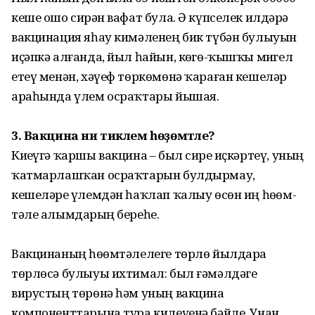
кеше ошо сирҙән вафат була. Ә күпселек илдәрҙә
вакцинация яһау кимәленең бик түбән булыуын
иҫәпкә алғанда, йыл һайын, көҙгө-ҡышҡы миҙгел
етеү менән, хәүеф төркөмөнә ҡараған кешеләр
араһында үлем осраҡтары йышая.
3. Вакцина ни тиклем һөҙөмтәле?
Киҙеүгә ҡаршы вакцина – был сирҙе иҫкәртеү, уның
ҡатмарлашҡан осраҡтарын булдырмау,
кешеләрҙе үлемдән һаҡлап ҡалыу өсөн иң һөҙөм­
тәле алымдарҙың береһе.
Вакцинаның һөҙөмтәлелеге төрлө йылдарҙа
төрлөсә булыуы ихтимал: был ғәмәлдәге
вирустың төрөнә һәм уның вакцина
компоненттарына тура килеүенә бәйле. Унан