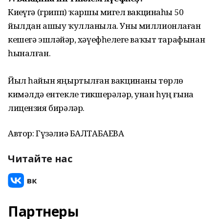
Киҙеүгә (грипп) ҡаршы миҙгел вакцинаһы 50
йылдан ашыу ҡулланыла. Уны миллионлаған
кешегә эшләйҙәр, хәүефһеҙлеге ваҡыт тарафынан
һыналған.
Йыл һайын яңыртылған вакцинаны төрлө
кимәлдә ентекле тикшерәләр, унан һуң ғына
лицензия бирәләр.
Автор: Гүзәлиә БАЛТАБАЕВА
Читайте нас
Партнеры