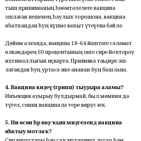
тыш прививканың һөҙөмтәлелеге вакцина
эшләгән кешенең һаулыҡ торошона, вакцина
яһатҡандан һуң күпме ваҡыт үтеүенә бәйле.
Дөйөм алғанда, вакцина 18–64 йәштәге сәләмәт
өлкәндәрҙең 60 процентының ошо сирҙе йоҡтороу
ихтималлығын иҫ­кәртә. Прививка тәьҫире эш­
ләгәндән һуң уртаса ике аҙнанан һуң башлана.
4. Вакцина киҙеү (грипп) тыуҙыра аламы?
Инъекция ауырыу булдырмай, был мөмкин дә
түгел, сөнки вакцинала тере вирус юҡ.
5. Ни өсөн һәр көҙ-ҡыш миҙге­лендә вакцина
яһатыу мотлаҡ?
Сир вирустары һәр саҡ мутацияға дусар һәм