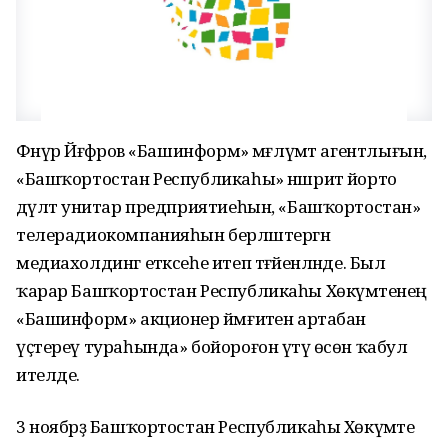
Фәнүр Йәғәфәров «Башинформ» мәғлүмәт агентлығын,
«Башҡортостан Республикаһы» нәшриәт йорто
дәүләт унитар предприятиеһын, «Башҡортостан»
телерадиокомпанияһын берләштергән
медиахолдинг етәксеһе итеп тәғәйенләнде. Был
ҡарар Башҡортостан Республикаһы Хөкүмәтенең
«Башинформ» акционер йәмғиәтен артабан
үҫтереү тураһында» бойороғон үтәү өсөн ҡабул
ителде.
3 ноябрҙә Башҡортостан Республикаһы Хөкүмәте