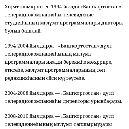
Хеҙмәт эшмәкәрлеген 1994 йылда «Башҡортостан»
телерадиокомпанияһы телевидение
студияһының мәғлүмәт программалары дикторы
булып башлай.
1994-2004 йылдарҙа – «Башҡортостан» дәүләт
телерадиокомпанияһының мәғлүмәт
программалары ижади берекмәһе мөхәррире,
етәксеһе, мәғлүмәт программаларының төп
редакцияһының сәйәси күҙәтеүсеһе.
2004-2008 йылдарҙа — «Башҡортостан» дәүләт
телерадиокомпанияһы директоры урынбаҫары.
2008-2010 йылдарҙа — «Башҡортостан» дәүләт
телевидениеһының мәғлүмәт тапшырыуҙары