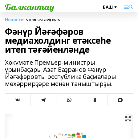
Новости
5 НОЯБРЯ 2020, 06:05
Фәнүр Йәғәфәров
медиахолдинг етәксеһе
итеп тәғәйенләнде
Хөкүмәте Премьер-министры
урынбаҫары Азат Баҙранов Фәнүр
Йәғәфәровты республика баҫмалары
мөхәррирҙәре менән таныштырҙы.