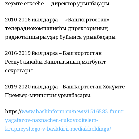
хеҙмәте етәксеһе — директор урынбаҫары.
2010-2016 йылдарҙа — «Башҡортостан»
телерадиокомпанияһы директорының
радиотапшырыуҙар буйынса урынбаҫары.
2016-2019 йылдарҙа – Башҡортостан
Республикаһы Башлығының матбуғат
секретары.
2019-2020 йылдарҙа – Башҡортостан Хөкүмәте
Премьер-министры урынбаҫары.
https://
www.bashinform.ru/news/1516583-fanur-
yagafarov-naznachen-rukovoditelem-
krupneyshego-v-bashkirii-mediakholdinga/