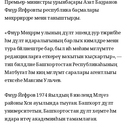
Премьер-министры урынбаҫары Азат Баҙранов
Фәнүр Йәғәфәровты республика баҫмалары
мөхәррирҙәре менән таныштырҙы.
«Фәнүр Мөхәррәм улының дәүләт эшендә ҙур тәжрибәһе
һәм дәүләт идаралығының барлыҡ кимәлдәре менән
тура бәйләнештәре бар, был иһә мөһим мәғлүмәтте
редакцияларға еткереү ваҡытын ҡыҫҡартыр», —
тип билдәләне Башҡортостан Республикаһының
Матбуғат һәм киң мәғлүмәт саралары агентлығы
етәксеһе Максим Ульчев.
Фәнүр Йәғәфәров 1974 йылдың 8 июлендә Мәләүез
районы Хәсән ауылында тыуған. Башҡорт дәүләт
университетын, Башҡортостан дәүләт хеҙмәте һәм
идара итеү академияһын тамамлаған.