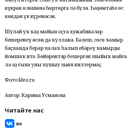
күкрәк өлөшөнә һөртөргә лә була. Һөҙөмтәһе өс
көндән үк күренәсәк.
Шулай уҡ ҡаҙ майын оҫта хужабикәләр
бешеренеү өсөн дә ҡуллана. Бәлеш, сөсө ҡамыр
баҫҡанда берәр ҡалаҡ һалып ебәреү ҡамырҙы
йомшаҡ итә. Бөйөрөктәр бешергән шыйыҡ майға
ла аҙ ғына уны ҡушыу зыян килтермәҫ.
Фото:kleo.ru
Автор: Карима Усманова
Читайте нас