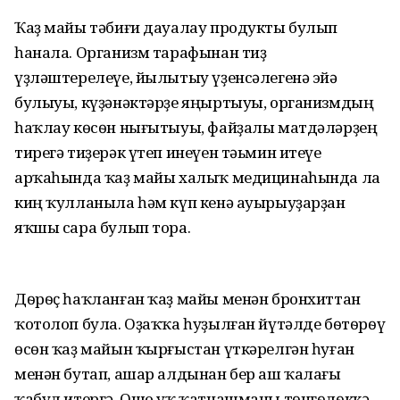
Ҡаҙ майы тәбиғи дауалау продукты булып
һанала. Организм тарафынан тиҙ
үҙләштерелеүе, йылытыу үҙенсәлегенә эйә
булыуы, күҙәнәктәрҙе яңыртыуы, организмдың
һаҡлау көсѳн нығытыуы, файҙалы матдәләрҙең
тирегә тиҙерәк үтеп инеүен тәьмин итеүе
арҡаһында ҡаҙ майы халыҡ медицинаһында ла
киң ҡулланыла һәм күп кенә ауырыуҙарҙан
яҡшы сара булып тора.
Дѳрѳҫ һаҡланған ҡаҙ майы менән бронхиттан
ҡотолоп була. Оҙаҡҡа һуҙылған йүтәлде бѳтѳрѳү
өсөн ҡаҙ майын ҡырғыстан үткәрелгән һуған
менән бутап, ашар алдынан бер аш ҡалағы
ҡабул итергә. Ошо уҡ ҡатнашманы төнгѳлѳккә