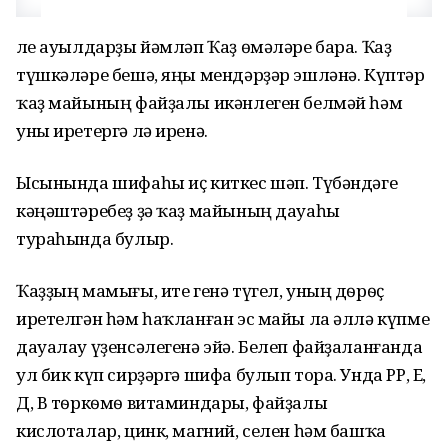
Әле ауылдарҙы йәмләп Ҡаҙ өмәләре бара. Ҡаҙ
түшкәләре бешә, яңы мендәрҙәр эшләнә. Күптәр
ҡаҙ майының файҙалы икәнлеген белмәй һәм
уны иретергә лә иренә.
Ысынында шифаһы иҫ киткес шәп. Түбәндәге
кәңәштәребеҙ ҙә ҡаҙ майының дауаһы
тураһында булыр.
Ҡаҙҙың мамығы, ите генә түгел, уның дѳрѳҫ
иретелгән һәм һаҡланған эс майы ла әллә күпме
дауалау үҙенсәлегенә эйә. Белеп файҙаланғанда
ул бик күп сирҙәргә шифа булып тора. Унда РР, Е,
Д, В тѳркѳмѳ витаминдары, файҙалы
кислоталар, цинк, магний, селен һәм башҡа