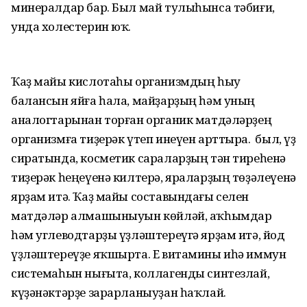
минералдар бар. Был май тулыһынса тәбиғи,
унда холестерин юҡ.
Ҡаҙ майы кислотаһы организмдың һыу
балансын яйға һала, майҙарҙың һәм уның
аналогтарынан торған органик матдәләрҙең
организмға тиҙерәк үтеп инеүен арттыра. Ә был, үҙ
сиратында, косметик сараларҙың тән тиреһенә
тиҙерәк һеңеүенә килтерә, яраларҙың төҙәлеүенә
ярҙам итә. Ҡаҙ майы составындағы селен
матдәләр алмашыныуын көйләй, аҡһымдар
һәм углеводтарҙы үҙләштереүгә ярҙам итә, йод
үҙләштереүҙе яҡшырта. Е витамины иһә иммун
системаһын нығыта, коллагенды синтезлай,
күҙәнәктәрҙе зарарланыуҙан һаҡлай.