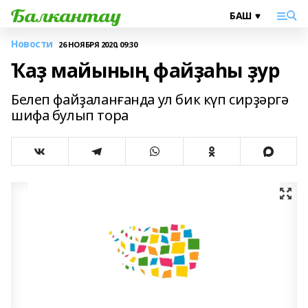
Новости
26 НОЯБРЯ 2020, 09:30
Ҡаҙ майының файҙаһы ҙур
Белеп файҙаланғанда ул бик күп сирҙәргә
шифа булып тора