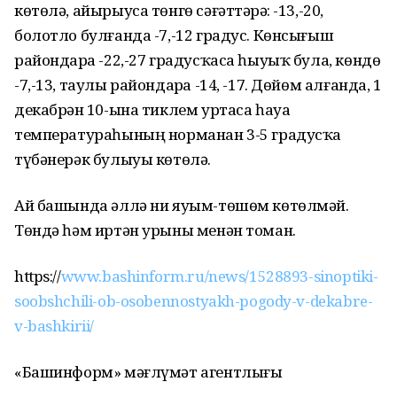
көтөлә, айырыуса төнгө сәғәттәрҙә: -13,-20,
болотло булғанда -7,-12 градус. Көнсығыш
райондарҙа -22,-27 градусҡаса һыуыҡ була, көндөҙ
-7,-13, таулы райондарҙа -14, -17. Дөйөм алғанда, 1
декабрҙән 10-ына тиклем уртаса һауа
температураһының норманан 3-5 градусҡа
түбәнерәк булыуы көтөлә.
Ай башында әллә ни яуым-төшөм көтөлмәй.
Төндә һәм иртән урыны менән томан.
https://
www.bashinform.ru/news/1528893-sinoptiki-
soobshchili-ob-osobennostyakh-pogody-v-dekabre-
v-bashkirii/
«Башинформ» мәғлүмәт агентлығы