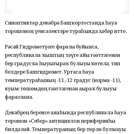
Синоптиктар декабрҙә Башҡортостанда һауа
торошоноң үҙенсәлектәре тураһында хәбәр итте.
Рәсәй Гидрометүҙәге фаразы буйынса,
республикала ҡыштың тәүге айы ғәҙәттәгенән
бер градусҡа һыуығыраҡ булыуы көтөлә, тип
белдерҙе Башгидромет. Уртаса һауа
температураһының -11,-12 градус (норма -11),
яуым-төшөмдөң ғәҙәттәгенән аҙыраҡ булыуы
фаразлана.
Декабрҙең беренсе аҙнаһында республикала һауа
торошон «Себер» антициклон периферияһы
билдәләй. Температураның бер төрлө булмауы