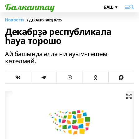
Новости
2 ДЕКАБРЯ 2020, 07:25
Декабрҙә республикала
һауа торошо
Ай башында әллә ни яуым-төшөм
көтөлмәй.