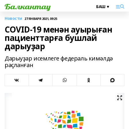
Новости
27 ЯНВАРЯ 2021, 09:25
COVID-19 менән ауырыған
пациенттарға бушлай
дарыуҙар
Дарыуҙар исемлеге федераль кимәлдә
раҫланған