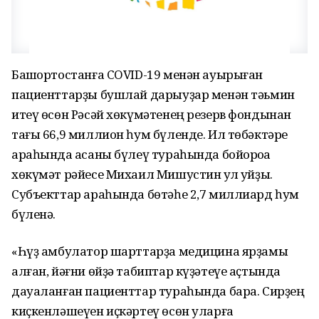
Башҡортостанға COVID-19 менән ауырыған
пациенттарҙы бушлай дарыуҙар менән тәьмин
итеү өсөн Рәсәй хөкүмәтенең резерв фондынан
тағы 66,9 миллион һум бүленде. Ил төбәктәре
араһында аҡсаны бүлеү тураһында бойороҡҡа
хөкүмәт рәйесе Михаил Мишустин ҡул ҡуйҙы.
Субъекттар араһында бөтәһе 2,7 миллиард һум
бүленә.
«Һүҙ амбулатор шарттарҙа медицина ярҙамы
алған, йәғни өйҙә табиптар күҙәтеүе аҫтында
дауаланған пациенттар тураһында бара. Сирҙең
киҫкенләшеүен иҫкәртеү өсөн уларға