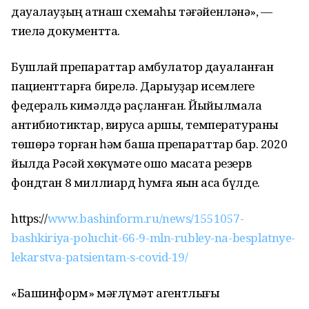
дауалауҙың ҡатнаш схемаһы тәғәйенләнә», —
тиелә документта.
Бушлай препараттар амбулатор дауаланған
пациенттарға бирелә. Дарыуҙар исемлеге
федераль кимәлдә раҫланған. Йыйылмала
антибиотиктар, вирусҡа ҡаршы, температураны
төшөрә торған һәм башҡа препараттар бар. 2020
йылда Рәсәй хөкүмәте ошо маҡсатҡа резерв
фондтан 8 миллиард һумға яҡын аҡса бүлде.
https://
www.bashinform.ru/news/1551057-
bashkiriya-poluchit-66-9-mln-rubley-na-besplatnye-
lekarstva-patsientam-s-covid-19/
«Башинформ» мәғлүмәт агентлығы