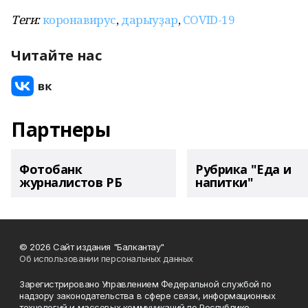
Теги:
коронавирус
,
дарыуҙар
,
COVID-19
Читайте нас
Партнеры
Фотобанк
Рубрика "Еда и
журналистов РБ
напитки"
© 2026 Сайт издания "Балкантау"
Об использовании персональных данных
Зарегистрировано Управлением Федеральной службой по
надзору законодательства в сфере связи, информационных
технологий и массовых коммуникаций по Республике