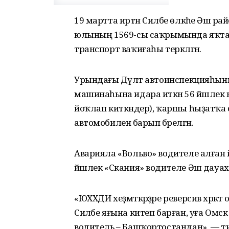
19 мартта иртән Силәбе өлкәһе Әшә рай
юлының 1569-сы саҡрымында яҡт
транспорт ваҡиғаһы теркәлгән.
Урындағы Дәүләт автоинспекцияһыны
машинаһына идара иткән 56 йәшлек во
йоҡлап киткәндер), ҡаршы һыҙатҡа
автомобиленә барып бәрелгән.
Аварияла «Вольво» водителе алған йәрә
йәшлек «Скания» водителе Әшә дауа
«ЮХХДИ хеҙмәткәрҙәре реверсив хәрәкәт
Силәбе яғына китеп барған, уға Омск ө
водитель – Башҡортостандан», — тип хә