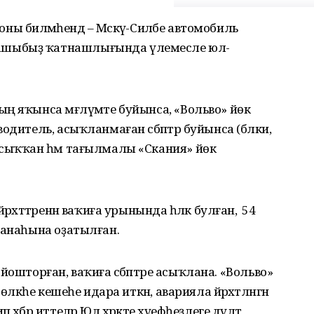
оны биләмәһендә – Мәскәү-Силәбе автомобиль
ашыбыҙ ҡатнашлығында үлемесле юл-
ң яҡынса мәғлүмәте буйынса, «Вольво» йөк
дитель, асыҡланмаған сәбәптәр буйынса (бәлки,
 сыҡҡан һәм тағылмалы «Скания» йөк
хәттәренән ваҡиға урынында һәләк булған, ә 54
ханаһына оҙатылған.
 ойошторған, ваҡиға сәбәптәре асыҡлана. «Вольво»
лкәһе кешеһе идара иткән, аварияла йәрәхәтләнгән
бәр иттеләр Юл хәрәкәте хәүефһеҙлеге дәүләт