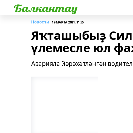
Новости
19 МАРТА 2021, 11:55
Яҡташыбыҙ Сил
үлемесле юл фа
Аварияла йәрәхәтләнгән водител