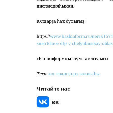
инспекцияһынан.
Юлдарҙа һаҡ булығыҙ!
https://
www.bashinform.ru/news/157109
smertelnoe-dtp-v-chelyabinskoy-oblast
«Башинформ» мәғлүмәт агентлығы
Теги:
юл-транспорт ваҡиғаһы
Читайте нас