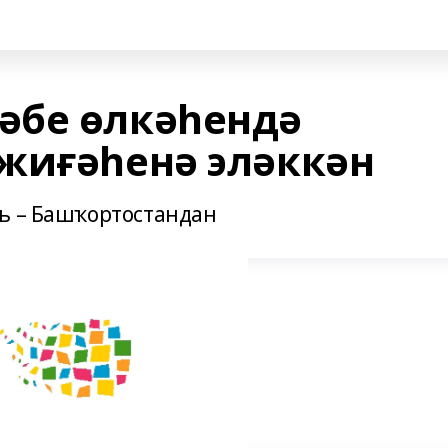
әбе өлкәһендә
жиғәһенә эләккән
ь – Башҡортостандан