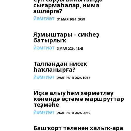
сығармаһалар, нимә
эшләргә?
ЙӘМҒИӘТ
31 МАЯ 2024, 09:58
Яҙмыштары – сикһеҙ
батырлыҡ
ЙӘМҒИӘТ
3 МАЯ 2024, 13:42
Талпандан нисек
һаҡланырға?
ЙӘМҒИӘТ
29 АПРЕЛЯ 2024, 10:14
Иҫкә алыу һәм хөрмәтләү
көнөндә өҫтәмә маршруттар
теҙмәһе
ЙӘМҒИӘТ
26 АПРЕЛЯ 2024, 06:39
Башҡорт теленән халыҡ-ара