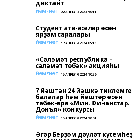
диктант
ЙӘМҒИӘТ
22 АПРЕЛЯ 2024, 10:11
Студент ата-әсәләр өсөн
ярҙам саралары
ЙӘМҒИӘТ
17 АПРЕЛЯ 2024, 05:13
«Сәләмәт республика –
сәләмәт төбәк» акцияһы
ЙӘМҒИӘТ
15 АПРЕЛЯ 2024, 10:36
7 йәштән 24 йәшкә тиклемге
балалар һәм йәштәр өсөн
төбәк-ара «Мин. Финанстар.
Донъя» конкурсы
ЙӘМҒИӘТ
15 АПРЕЛЯ 2024, 10:01
Әгәр Берҙәм дәүләт күсемһеҙ