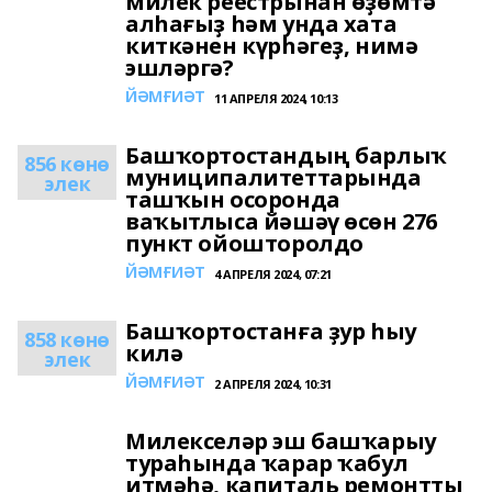
милек реестрынан өҙөмтә
алһағыҙ һәм унда хата
киткәнен күрһәгеҙ, нимә
эшләргә?
ЙӘМҒИӘТ
11 АПРЕЛЯ 2024, 10:13
Башҡортостандың барлыҡ
856 көнө
муниципалитеттарында
элек
ташҡын осоронда
ваҡытлыса йәшәү өсөн 276
пункт ойошторолдо
ЙӘМҒИӘТ
4 АПРЕЛЯ 2024, 07:21
Башҡортостанға ҙур һыу
858 көнө
килә
элек
ЙӘМҒИӘТ
2 АПРЕЛЯ 2024, 10:31
Милекселәр эш башҡарыу
тураһында ҡарар ҡабул
итмәһә, капиталь ремонтты