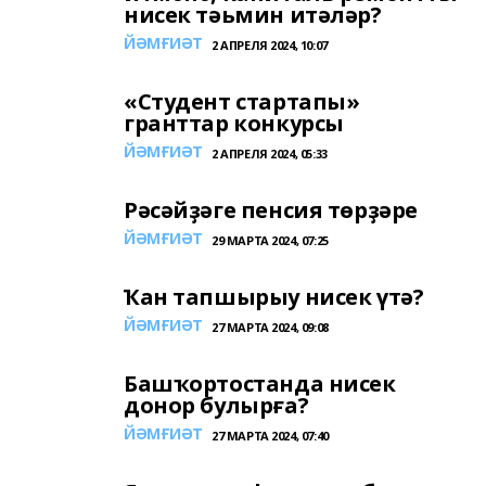
нисек тәьмин итәләр?
ЙӘМҒИӘТ
2 АПРЕЛЯ 2024, 10:07
«Студент стартапы»
гранттар конкурсы
ЙӘМҒИӘТ
2 АПРЕЛЯ 2024, 05:33
Рәсәйҙәге пенсия төрҙәре
ЙӘМҒИӘТ
29 МАРТА 2024, 07:25
Ҡан тапшырыу нисек үтә?
ЙӘМҒИӘТ
27 МАРТА 2024, 09:08
Башҡортостанда нисек
донор булырға?
ЙӘМҒИӘТ
27 МАРТА 2024, 07:40