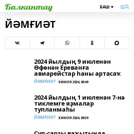
ЙӘМҒИӘТ
2024 йылдың 9 июленән
Өфөнән Ереванға
авиарейстар һаны артасаҡ
ЙӘМҒИӘТ
9 ИЮЛЯ 2024, 09:49
2024 йылдың 1 июленән 7-нә
тиклемге яҙмалар
тупланмаһы
ЙӘМҒИӘТ
8 ИЮЛЯ 2024, 09:59
Сүп-сарҙы ваҡытында