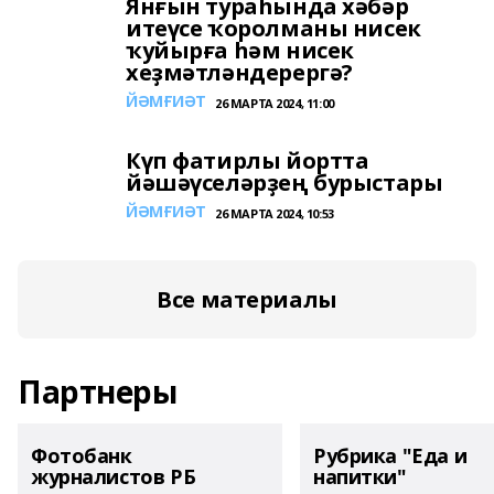
Янғын тураһында хәбәр
итеүсе ҡоролманы нисек
ҡуйырға һәм нисек
хеҙмәтләндерергә?
ЙӘМҒИӘТ
26 МАРТА 2024, 11:00
Күп фатирлы йортта
йәшәүселәрҙең бурыстары
ЙӘМҒИӘТ
26 МАРТА 2024, 10:53
Все материалы
Партнеры
Фотобанк
Рубрика "Еда и
журналистов РБ
напитки"