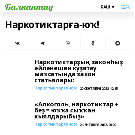
Наркотиктарға-юҡ!
Наркотиктарҙың законһыҙ
әйләнешен күҙәтеү
маҡсатында закон
статьялары:
Наркотиктарға-юҡ!
20 СЕНТЯБРЯ 2022, 12:15
«Алкоголь, наркотиктар +
беҙ = юҡҡа сыҡҡан
хыялдарыбыҙ»
Наркотиктарға-юҡ!
2 СЕНТЯБРЯ 2022, 06:00