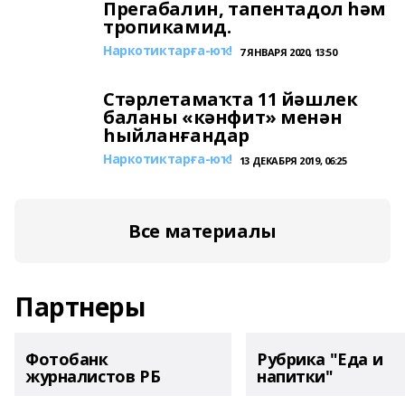
Прегабалин, тапентадол һәм
тропикамид.
Наркотиктарға-юҡ!
7 ЯНВАРЯ 2020, 13:50
Стәрлетамаҡта 11 йәшлек
баланы «кәнфит» менән
һыйланғандар
Наркотиктарға-юҡ!
13 ДЕКАБРЯ 2019, 06:25
Все материалы
Партнеры
Фотобанк
Рубрика "Еда и
журналистов РБ
напитки"