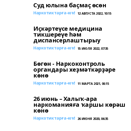
Суд юлына баҫмаҫ өсөн
Наркотиктарға-юҡ!
12 АВГУСТА 2022, 10:15
Иҫкәртеүсе медицина
тикшереүе һәм
диспансерлаштырыу
Наркотиктарға-юҡ!
15 ИЮЛЯ 2022, 07:35
Бөгөн - Наркоконтроль
органдары хеҙмәткәрҙәре
көнө
Наркотиктарға-юҡ!
11 МАРТА 2021, 06:15
26 июнь – Халыҡ-ара
наркоманияға ҡаршы көрәш
көнө
Наркотиктарға-юҡ!
26 ИЮНЯ 2020, 06:35