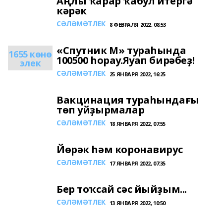
Аңлы ҡарар ҡабул итергә
кәрәк
СӘЛӘМӘТЛЕК
8 ФЕВРАЛЯ 2022, 08:53
«Спутник М» тураһында
1655 көнө
100500 һорау.Яуап бирәбеҙ!
элек
СӘЛӘМӘТЛЕК
25 ЯНВАРЯ 2022, 16:25
Вакцинация тураһындағы
төп уйҙырмалар
СӘЛӘМӘТЛЕК
18 ЯНВАРЯ 2022, 07:55
Йөрәк һәм коронавирус
СӘЛӘМӘТЛЕК
17 ЯНВАРЯ 2022, 07:35
Бер тоҡсай сәс йыйҙым...
СӘЛӘМӘТЛЕК
13 ЯНВАРЯ 2022, 10:50