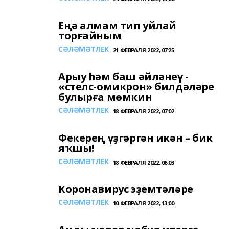
Еңә алмам тип уйлай
торғайным
СӘЛӘМӘТЛЕК
21 ФЕВРАЛЯ 2022, 07:25
Арыу һәм баш әйләнеү -
«стелс-омикрон» билдәләре
булырға мөмкин
СӘЛӘМӘТЛЕК
18 ФЕВРАЛЯ 2022, 07:02
Фекерең үҙгәргән икән – бик
яҡшы!
СӘЛӘМӘТЛЕК
18 ФЕВРАЛЯ 2022, 06:03
Коронавирус эҙемтәләре
СӘЛӘМӘТЛЕК
10 ФЕВРАЛЯ 2022, 13:00