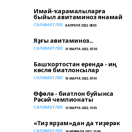
Имай-ҡарамалыларға
быйыл авитаминоз янамай
СӘЛӘМӘТЛЕК
8 АПРЕЛЯ 2022, 08:55
Яҙғы авитаминоз...
СӘЛӘМӘТЛЕК
21 МАРТА 2022, 07:20
Башҡортостан ерендә - иң
көслө биатлонсылар
СӘЛӘМӘТЛЕК
15 МАРТА 2022, 07:41
Өфөлә - биатлон буйынса
Рәсәй чемпионаты
СӘЛӘМӘТЛЕК
12 МАРТА 2022, 13:55
«Тиҙ ярҙам»дан да тиҙерәк
СӘЛӘМӘТЛЕК
24 ФЕВРАЛЯ 2022, 13:06