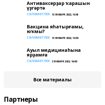
Антиваксерҙар ҡарашын
үҙгәртә
СӘЛӘМӘТЛЕК
13 ЯНВАРЯ 2022, 10:45
Вакцина яһатырғамы,
юҡмы?
СӘЛӘМӘТЛЕК
13 ЯНВАРЯ 2022, 10:30
Ауыл медицинаһына
ярҙамға
СӘЛӘМӘТЛЕК
3 ЯНВАРЯ 2022, 16:00
Все материалы
Партнеры