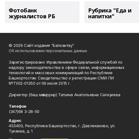
Фотобанк
Рубрика "Еда и
журналистов РБ
напитки"
© 2026 Сайт издания "Балкантау"
Об использовании персональных данных
Зарегистрировано Управлением Федеральной службой по
надзору законодательства в сфере связи, информационных
технологий и массовых коммуникаций по Республике
Башкортостан. Свидетельство о регистрации СМИ: ПИ
№ТУ02-01350 от 09 июля 2015 г.
Директор (баш мөхәррир) Татьяна Анатольевна Сәғәҙиева
Телефон
(347)68 3-28-50
Адрес
453400, Республика Башкортостан, г. Давлеканово, ул.
Тукаева, д. 1