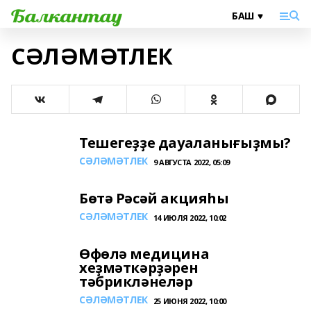
СӘЛӘМӘТЛЕК
Тешегеҙҙе дауаланығыҙмы?
СӘЛӘМӘТЛЕК
9 АВГУСТА 2022, 05:09
Бөтә Рәсәй акцияһы
СӘЛӘМӘТЛЕК
14 ИЮЛЯ 2022, 10:02
Өфөлә медицина
хеҙмәткәрҙәрен
тәбрикләнеләр
СӘЛӘМӘТЛЕК
25 ИЮНЯ 2022, 10:00